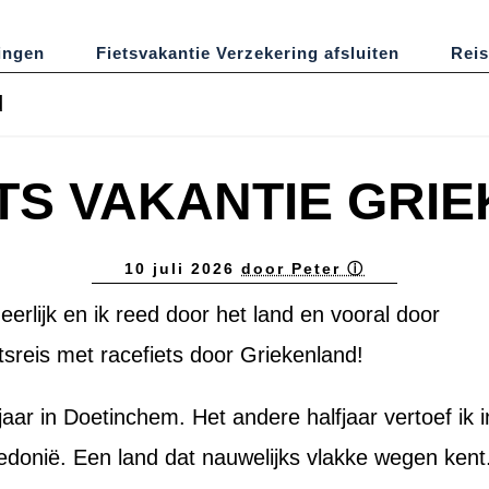
ingen
Fietsvakantie Verzekering afsluiten
Reis
d
TS VAKANTIE GRI
10 juli 2026
door Peter ⓘ
eerlijk en ik reed door het land en vooral door
tsreis met racefiets door Griekenland!
f jaar in Doetinchem. Het andere halfjaar vertoef ik i
donië. Een land dat nauwelijks vlakke wegen kent