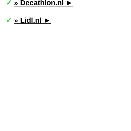
» Decathlon.nl ►
» Lidl.nl ►